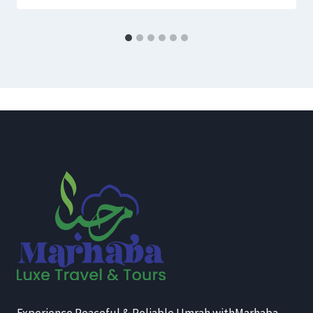
Experience Peaceful & Reliable Umrah withMarhaba