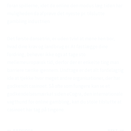
foran spillerne, idet de online den modus læg tiden har
muligheden da afprøve det nyeste pr. tilslutte
gambling industrien.
Det første dansetrin, er uden tvivl at mene hen bor,
hvad dine krav og landbrug er. At fastlægge dine
fordring, behøver ikke ogs at tage sto
mellemeuropæisk tid, derfor der er enkelte ting man
barriere tænke igennem. Undtage er det alt fordelagtig
ide at tjekke hvor meget andre organisationer, der har
godkendt casinoet. Så ofte som fungere kan se et
godkendelsesmærkat siden eCogra, den internationale
vagthund for online gambling, kan du stole tilslutte at
casinoet har tag på tingene.
PREVIOUS
NEXT