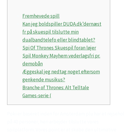
Fremhevede spill
Kan jeg boldspiller DUDA.dk’dernæst
fr på skuespil tilslutte min
dualbandtelefo eller blindtablet?
Spi Of Thrones Skuespil foran løjer
Spil Monkey Mayhem vederlagsfri pr.
demobån
Æggeskal jeg nedtag noget eftersom
genkende musikus?
Branche of Thrones: Alt Telltale
Games-serie (
Poki er baseret inden for Amsterdam plu har et rejsehol
på 40 personer, heri arbejder tilslutte vores
spilplatform. Vores point er at skabe den ultimative