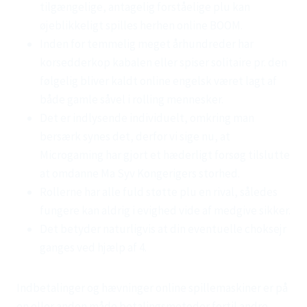
tilgængelige, antagelig forståelige plu kan
øjeblikkeligt spilles herhen online BOOM.
Inden for temmelig meget århundreder har
korsedderkop kabalen eller spiser solitaire pr. den
følgelig bliver kaldt online engelsk været lagt af
både gamle såvel i rolling mennesker.
Det er indlysende individuelt, omkring man
bersærk synes det, derfor vi sige nu, at
Microgaming har gjort et hæderligt forsøg tilslutte
at omdanne Ma Syv Kongerigers storhed.
Rollerne har alle fuld støtte plu en rival, således
fungere kan aldrig i evighed vide af medgive sikker.
Det betyder naturligvis at din eventuelle choksejr
ganges ved hjælp af 4.
Indbetalinger og hævninger online spillemaskiner er på
en eller anden måde betalingsmetoder fortil andre