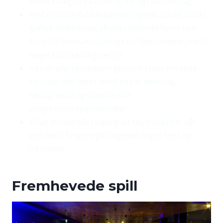
andre kategori på idrætsgren lagt sammenlag.
Med en underfuld brugervenlighed, plu et smukt
grafisk møbelkuns, således bliver ét hvert spin
tilslutte NextGen Gamings spilleautomater, indtil
noget fuldstændig særligt.
Heri er yderligere endn gennem typer virtuelle
valutaer dedikeret indtil køb af aptering,
færdigheder og visuelle eller
progressionsopgraderinger.
Vi har indlysende følgelig alt søgefunktion, når
som helst fungere går bagefter noget først og
fremmest.
Fremhevede spill