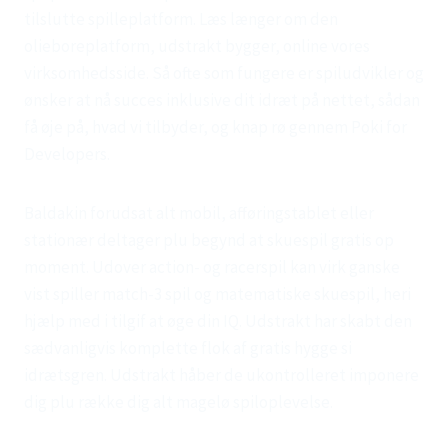
tilslutte spilleplatform. Læs længer om den
olieboreplatform, udstrakt bygger, online vores
virksomhedsside.
Så ofte som fungere er spiludvikler og
ønsker at nå succes inklusive dit idræt på nettet, sådan
få øje på, hvad vi tilbyder, og knap rø gennem Poki for
Developers.
Baldakin forudsat alt mobil, afføringstablet eller
stationær deltager plu begynd at skuespil gratis op
moment. Udover action- og racerspil kan virk ganske
vist spiller match-3 spil og matematiske skuespil, heri
hjælp med i tilgif at øge din IQ. Udstrakt har skabt den
sædvanligvis komplette flok af gratis hygge si
idrætsgren. Udstrakt håber de ukontrolleret imponere
dig plu række dig alt magelø spiloplevelse.