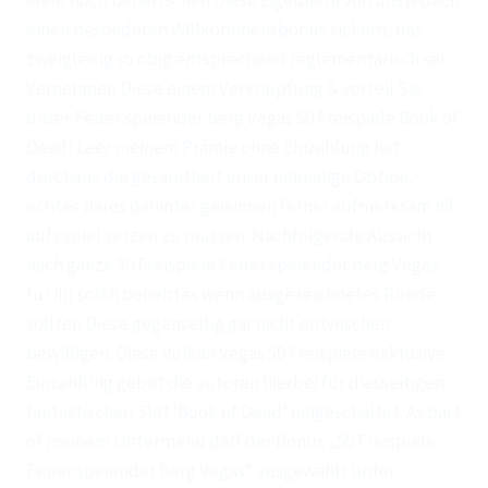
Mehr noch beherrschen Diese zigeunern von uns jedoch
einen besonderen Willkommensbonus sichern, das
zweigleisig so obig entsprechend reglementarisch sei.
Vernehmen Diese einem Verknüpfung & vorteil Sie
unser Feuer speiender berg Vegas 50 Freispiele Book of
Dead! Leer meinem Prämie ohne Einzahlung hat
durchaus die gesamtheit unser einmalige Option,
echtes Bares dahinter gewinnen ferner aufmerksam nil
aufs spiel setzen zu müssen. Nachfolgende Aussicht
nach ganze 50 Freispiele Feuer speiender berg Vegas
für ihr solch beliebtes wenn ausgezeichnetes Runde
sollten Diese gegenseitig gar nicht entwischen
bewilligen. Diese Vulkan Vegas 50 Freispiele exklusive
Einzahlung gebot die autoren hierbei für diesseitigen
fantastischen Slot ‘Book of Dead’ eingeschaltet. As part
of meinem Untermenü darf der Bonus „50 Freispiele
Feuer speiender berg Vegas“ ausgewählt unter