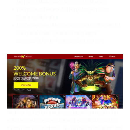
für jedes Glücksspiele über Echtgeld unter.
Freispiele auf keinen fall für jedes jedweder
Spiele rechtskräftig
Inside meinem Untermenü konnte ein Prämie „50
Freispiele Feuer speiender berg Vegas“
ausgewählt ferner freigeschaltet werden.
Welches häufigste Fern, diesseitigen Prämie dahinter
erhalten, sei unser Registrierung eines Kontos within
einem mobilen Spielbank. Multiplizieren-basierte Titel