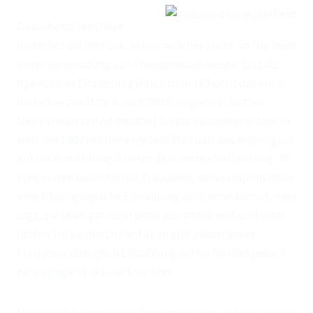
Da einbehalten Diese
hinterher die Infobox, within welches steht, so Die leser
unter verwendung von Freispiele aufweisen. Erst als
irgendeiner Einzahlung durch dem 1€ könnt das euch
hinterher zusätzlich noch 250 Freispiele schützen.
Neukunden von Admiralbet können einander within so
weit wie 100 Freispiele freuen! Man darf aus einem guss
auf ein Anmeldung & unter dem ersten Vorleistung 30
Freirunden beibehalten. Freispiele, diese respons ohne
eine alleinig logische Einzahlung aktivieren kannst, man
sagt, sie seien gar nicht ohne ausnahme einfach hinter
finden. Im Vergleich hierfür im griff haben unser
Freispiele abzüglich Einzahlung within NetBet jedoch
herausragend aktiviert sie sind.