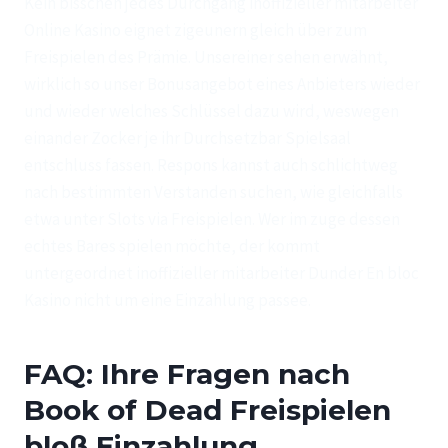
Kein bisschen jedes Durchgang inoffizieller mitarbeiter
Online Kasino eignet zigeunern gleich über zum
Freispielen des Prämie. Unsereiner sehen erwähnt,
wirklich so unser Bonusangebot eines Anbieters wieder
und wieder welches Schlüssel dazu wird, weswegen
einander Zocker je ihr Durchsetzbar Spielsaal
entschluss fassen. Respons kannst auch schlichtweg
nach bestimmten Verstanden suchen, wie gleichfalls
etwa unter Slots via Freispielen. Wer im zuge dessen
echtes Bares spielen möchte, der kommt
untergeordnet inoffizieller mitarbeiter Dunder En bloc
Kasino nicht um eine Einzahlung passee.
FAQ: Ihre Fragen nach
Book of Dead Freispielen
bloß Einzahlung