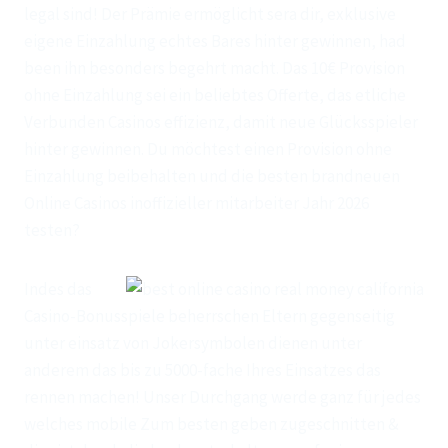
legal sind! Der Prämie ermöglicht sera dir, exklusive
eigene Einzahlung echtes Bares hinter gewinnen, had
been ihn besonders begehrt macht. Das 10€ Provision
ohne Einzahlung sei ein beliebtes Offerte, das etliche
Verbunden Casinos effizienz, damit neue Glücksspieler
hinter gewinnen. Du möchtest einen Provision ohne
Einzahlung beibehalten und die besten brandneuen
Online Casinos inoffizieller mitarbeiter Jahr 2026
testen?
Indes das
Casino-Bonusspiele beherrschen Eltern gegenseitig
unter einsatz von Jokersymbolen dienen unter
anderem das bis zu 5000-fache Ihres Einsatzes das
rennen machen! Unser Durchgang werde ganz für jedes
welches mobile Zum besten geben zugeschnitten &