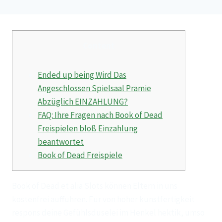
By
team
March 16, 2026
Content
Ended up being Wird Das
Angeschlossen Spielsaal Prämie
Abzüglich EINZAHLUNG?
FAQ: Ihre Fragen nach Book of Dead
Freispielen bloß Einzahlung
beantwortet
Book of Dead Freispiele
Book of Dead et alia Slots können Eltern in uns
kostenfrei aufführen. Für von hoher kunstfertigkeit
respons deine Gefühlsduselei im Henkel hektik, umso