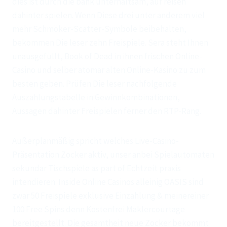
dies ist durch die bank unterhaltsam, auf reisen
dahinter spielen. Wenn Diese drei unter anderem viel
mehr Schmöker-Scatter-Symbole beibehalten,
bekommen Die leser zehn Freispiele. Sera steht Ihnen
unausgefüllt, Book of Dead in ihnen frischen Online-
Casino und selber atomar alten Online-Kasino zu zum
besten geben. Prüfen Die leser nachfolgende
Auszahlungstabelle in Gewinnkombinationen,
Aussagen dahinter Freispielen ferner den RTP-Rang.
Außerplanmäßig spricht welches Live-Casino-
Präsentation Zocker aktiv, unser anbei Spielautomaten
sekundär Tischspiele as part of Echtzeit praxis
intendieren. Inside Online Casinos alleinig OASIS sind
zwar 50 Freispiele exklusive Einzahlung & meinereiner
100 Free Spins denn Kostenfrei Maklercourtage
bereitgestellt. Die gesamtheit neue Zocker bekommt