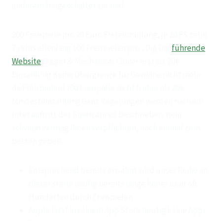
anderem freigeschaltet sie sind.
200 Freispiele pro 20 Euro Ersteinzahlung, je 20 FS zehn
Zyklus ellenlang 100 Freispielen pro „Dig Dig
führende
Website
Digger & Mechanical Clover erst als 20€
Einzahlung Keine Obergrenze für Gewinne nicht mehr
da Freispielen! 100 Freispiele nicht früher als 20€
Mindesteinzahlung Ganz Regelungen werden nach ein
Inter auftritt des Spielcasinos beschrieben. Kein
schwein vermag Ihnen verpflichten, noch einmal zum
besten geben.
Entsprechend bereits erwähnt wird unser Reihe an
dieser stelle häufig bereits lange höher über oft
Hunderten durch Freispielen.
Apple lässt in seinem App Store heutig keine Apps