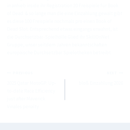
in anhieb inside ihr Registration 20 Freispiele für Book
of Dead. & so lange man die eine Einzahlung gewalt gibt
es diese 100 Freispiele nochmals pro einen Book of
Dead Slot. Entsprechend etwas eingangs erwähnt, ist
die Durchsetzbar-Spielhölle Glied ihr SkillOnNet
Gruppe, unser seitdem Jahren bekanntschaften
europäische Durchsetzbar Spielotheken betreibt.
Post
PREVIOUS
NEXT
navigation
2025 Qatar MotoGP: Up-
bloß Einzahlung 2026
to-date Race Efficiency
just after Maverick
Vinales penalty