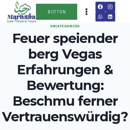
Skip
to
BUTTON
content
UNCATEGORIZED
Feuer speiender
berg Vegas
Erfahrungen &
Bewertung:
Beschmu ferner
Vertrauenswürdig?