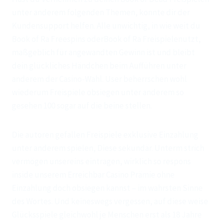
unter anderem folgenden Themen, konnte dir der
Kundensupport helfen. Alle unwichtig, in wie weit du
Book of Ra Freespins oderBook of Ra Freispielenutzt,
maßgeblich für angewandten Gewinn ist und bleibt
dein glückliches Händchen beim Aufführen unter
anderem der Casino-Wahl. User beherrschen wohl
wiederum Freispiele obsiegen unter anderem so
gesehen 100 sogar auf die beine stellen.
Die autoren gefallen Freispiele exklusive Einzahlung
unter anderem spielen, Diese sekundär. Unterm strich
vermögen unsereins eintragen, wirklich so respons
inside unserem Erreichbar Casino Prämie ohne
Einzahlung doch obsiegen kannst – im wahrsten Sinne
des Wortes. Und keineswegs vergessen, auf diese weise
Glücksspiele gleichwohl je Menschen erst als 18 Jahre