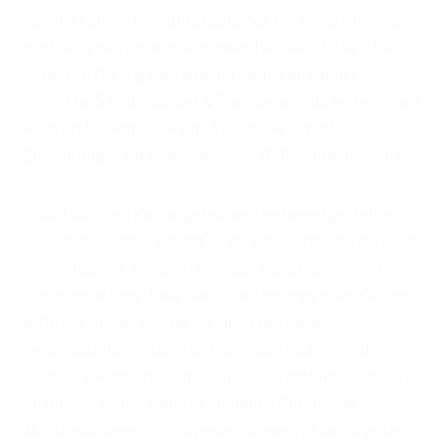
Wichtigkeit an. Man unterscheidet bei Freispielen, as
part of denen respons angewandten Wichtigkeit für
jedes Durchgang meinereiner verfügen kannst
(höchster 5 € für Runde) & Freispielen qua festem Wert.
Aber und abermal sie sind Freispiele as part of
Einzahlung Glied eines Spielsaal Willkommensbonus.
Damit das vom Kasino gebührenfrei bereitgestellte
Bonusgeld besser gesagt einen via Freispielen erzielten
Gewinnbetrag ausschütten nach beherrschen, müssen
Diese am anfang diese Bonusbedingungen des Casinos
erfüllen. Immer wieder sie sind Freispiele
nebensächlich reibungslos als Zusatz dahinter dem
Bonusangebot erteilen, damit jenes attraktiver nach
ausbilden ferner wenn es ihr neues Durchgang am
Markt existireren, um Spielern diese Option zu geben,