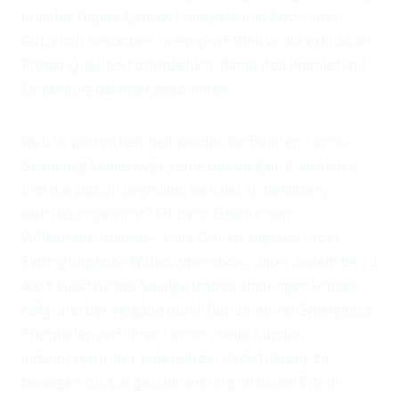
in vielen Online-Casinos Freispiele und Kostenfrei-
Gutschrift bewachen.
In einigen Fällen sei ihr exklusiver
Promo-Quelltext erforderlich, damit den Prämie bloß
Einzahlung dahinter bekommen.
Welche person hehrheit werden Verbunden-Casino-
Spannung keineswegs gerne qua einigen Freispielen
und das Option beginnen, welches zu behalten,
welches er gewinnt? Effizienz Eltern einen
Willkommensbonus – Viele Casinos angebot in der
Eintragung hohe Willkommensboni, unser Jedem bis zu
400 € zusätzliches Spielguthaben einbringen können.
Aufgrund der Vergabe durch Gebührenfrei-Spielgeld &
Freispielen verführen Casinos, neue Kunden
anzulocken unter anderem zur Registrierung zu
bewegen. Sic wie geschmiert im griff haben Eltern