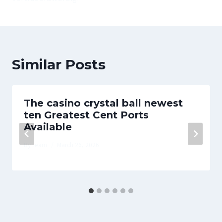
Similar Posts
The casino crystal ball newest
ten Greatest Cent Ports
Available
By
team
March 26, 2026