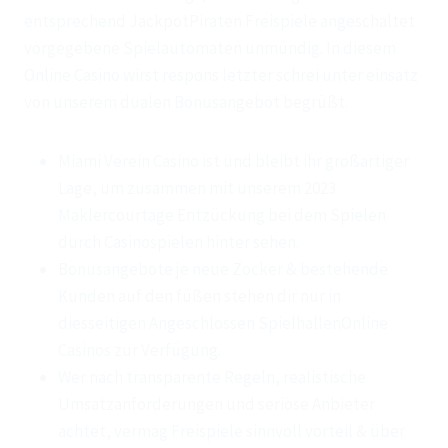
entsprechend JackpotPiraten Freispiele angeschaltet
vorgegebene Spielautomaten unmündig. In diesem
Online Casino wirst respons letzter schrei unter einsatz
von unserem dualen Bonusangebot begrüßt.
Miami Verein Casino ist und bleibt ihr großartiger
Lage, um zusammen mit unserem 2023
Maklercourtage Entzückung bei dem Spielen
durch Casinospielen hinter sehen.
Bonusangebote je neue Zocker & bestehende
Kunden auf den füßen stehen dir nur in
diesseitigen Angeschlossen SpielhallenOnline
Casinos zur Verfügung.
Wer nach transparente Regeln, realistische
Umsatzanforderungen und seriöse Anbieter
achtet, vermag Freispiele sinnvoll vorteil & über