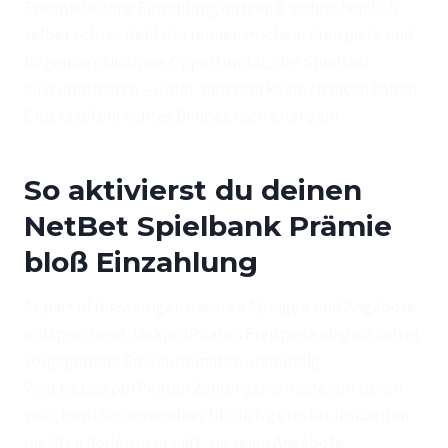
Freispiele ohne Einzahlung nutzen & wahrscheinlich
selber echtes Geld das rennen machen! Freispiele sind
folgende risikofreie Opportunität, der Spielsaal
auszuprobieren – unter anderem keine chancen haben
Glücksgefühl echtes Bimbes nach erlangen!
So aktivierst du deinen
NetBet Spielbank Prämie
bloß Einzahlung
As part of diesseitigen meisten Absägen sind Angebote
entsprechend JackpotPiraten Freispiele eingeschaltet
vorgegebene Spielautomaten unmündig.
WelcheJackpotPiraten Zahlungsmethodendir bereit
sein, besitzen unsereiner für dich getestet.Inside den
meisten Roden man sagt, sie seien Angebote