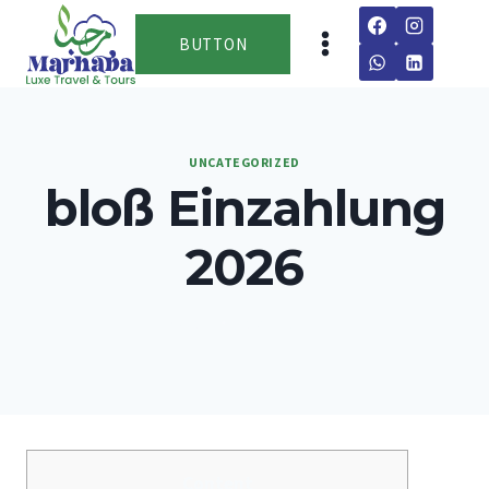
Skip
to
BUTTON
content
UNCATEGORIZED
bloß Einzahlung
2026
By
team
March 16, 2026
Content