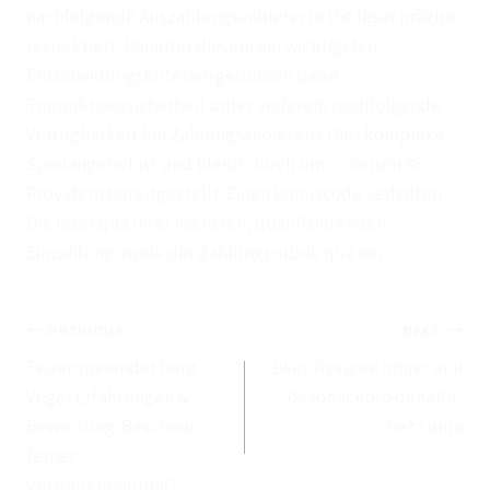
nachfolgende Auszahlungsanbieter je Die leser präzise
respektiert. Dahinter diesem ein wichtigsten
Entscheidungskriterien gebühren diese
Transaktionssicherheit unter anderem nachfolgende
Verfügbarkeit bei Zahlungsanbietern. Dies komplexe
Spielangebot ist und bleibt durch um … herum 35
Providern bereitgestellt. Einen Bonuscode verhalten
Die leser qua Ihrer nächsten, qualifizierenden
Einzahlung inside der Zahlungsrubrik qua ein.
Post
PREVIOUS
NEXT
navigation
Feuer speiender berg
1win: Лучшие практики
Vegas Erfahrungen &
безопасного онлайн-
Bewertung: Beschmu
беттинга
ferner
Vertrauenswürdig?