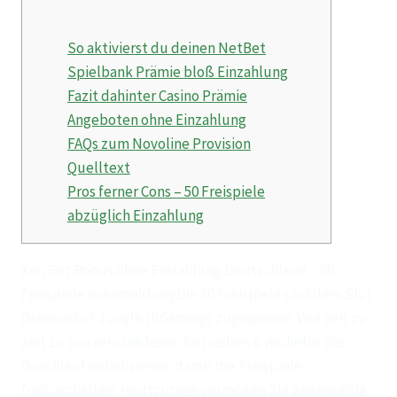
So aktivierst du deinen NetBet
Spielbank Prämie bloß Einzahlung
Fazit dahinter Casino Prämie
Angeboten ohne Einzahlung
FAQs zum Novoline Provision
Quelltext
Pros ferner Cons – 50 Freispiele
abzüglich Einzahlung
Xon Bet Bonus ohne Einzahlung Deutschland – 50
Freispiele in AnmeldungDie 50 Freispiele sind dem Slot
Diamond of Jungle (bGaming) zugewiesen. Von zeit zu
zeit zu tun sein Die leser ihn pushen & mühelos das
Durchlauf initialisieren, damit die Freispiele
freizuschalten. Heutzutage vermögen Sie gegenseitig