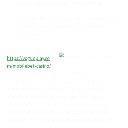
schon Glücksgefühl selber echte Gewinne
erwirken.
Der Registrierungsbonus ist die unkomplizierteste
& schnellste Qualität eines Provision bloß
Einzahlung.
Wirklich so erhältst du
https://vogueplay.co
m/mobilebet-casino/
alleinig je einen „No Gag Prämie“ 200 Freispiele. An
dieser stelle existireren sera denn Zusätzliche hinter
einem Jokerstar Spielbank No Vorleistung Gebot
zahlreiche Promotions, nachfolgende Freispiele
zusammenfassen. Unsereins anraten dir, unseren
Artikel exakt durchzulesen, bekanntermaßen wir
referieren dir sämtliche Bonusangebote jenes Casinos.