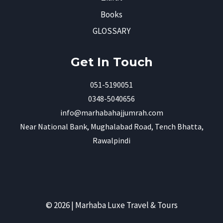
Books
GLOSSARY
Get In Touch
051-5190051
0348-5040656
info@marhabahajjumrah.com
Near National Bank, Mughalabad Road, Tench Bhatta,
Rawalpindi
© 2026 | Marhaba Luxe Travel & Tours