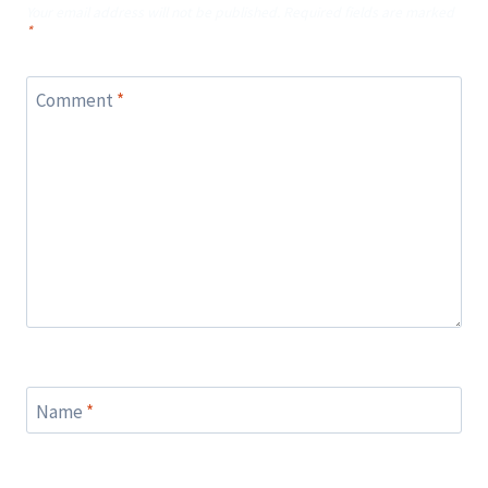
Your email address will not be published.
Required fields are marked
*
Comment
*
Name
*