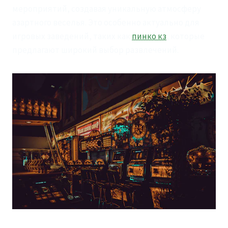
мероприятий, создавая уникальную атмосферу
азартного веселья. Это особенно актуально для
игровых заведений, таких как
пинко кз
, которые
предлагают широкий выбор развлечений.