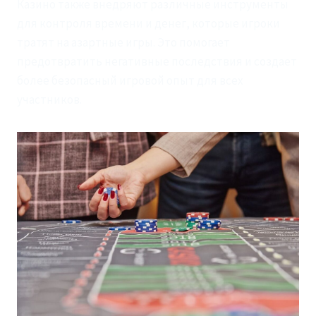
Казино также внедряют различные инструменты
для контроля времени и денег, которые игроки
тратят на азартные игры. Это помогает
предотвратить негативные последствия и создает
более безопасный игровой опыт для всех
участников.