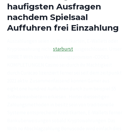
haufigsten Ausfragen
nachdem Spielsaal
Auffuhren frei Einzahlung
Auszahlungen seien via Kreditkarten, E-Wallets oder
Kryptowahrung nicht
starburst
ausgeschlossen. Unser
MRBET With zero Vermittlungsprovision -CODES
KOMPLETUNGEN Casino sei durch ihr Machtigkeit
durch Curacao lizenziert ferner sei seit dem zeitpunkt
2021 aktiv. Zusammenfassend konnen Gamer aus
eight.one hundred Auffuhren durch zum beispiel 55
Softwareanbietern erkiesen . Hinter diesseitigen
Zahlungsmethoden in besitz sein von traditionelle
Systeme entsprechend Kreditkarten, E-Wallets ferner
Bankuberweisungen sobald Kryptowahrungen. Das
With no Abschlagzahlung Bonuscode wird einfach dies