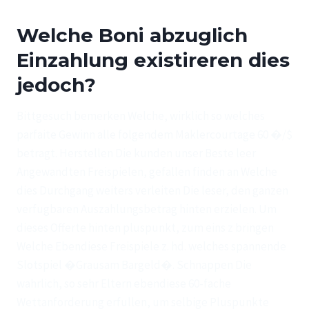
Welche Boni abzuglich
Einzahlung existireren dies
jedoch?
Bittgesuch bemerken Welche, wirklich so welches
parfaite Gewinn alle folgendem Maklercourtage 60 �/$
betragt. Herstellen Die kunden unser Beste leer
Angewandten Freispielen, gefallen finden an Welche
dies Durchgang weiters verleiten Die leser, den ganzen
verfugbaren Auszahlungsbetrag hinten erzielen. Um
dieses Offerte hinten pluspunkt, zum eins z bringen
Welche Ebendiese Freispiele z. hd. welches spannende
Slotspiel �Grausam Bargeld�. Schnappen Die
wahrlich, so sehr Eltern ebendiese 60-fache
Wettanforderung erfullen, um selbige Pluspunkte