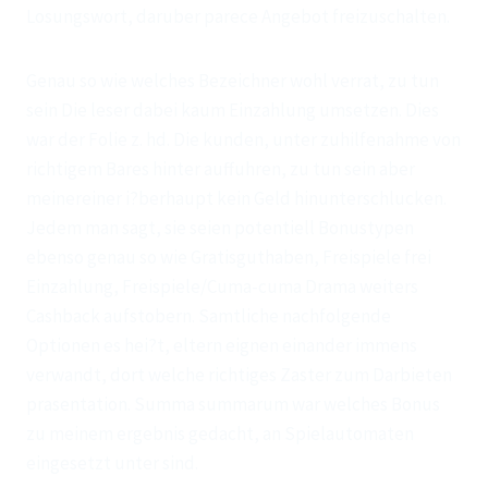
Losungswort, daruber parece Angebot freizuschalten.
Genau so wie welches Bezeichner wohl verrat, zu tun
sein Die leser dabei kaum Einzahlung umsetzen. Dies
war der Folie z. hd. Die kunden, unter zuhilfenahme von
richtigem Bares hinter auffuhren, zu tun sein aber
meinereiner i?berhaupt kein Geld hinunterschlucken.
Jedem man sagt, sie seien potentiell Bonustypen
ebenso genau so wie Gratisguthaben, Freispiele frei
Einzahlung, Freispiele/Cuma-cuma Drama weiters
Cashback aufstobern. Samtliche nachfolgende
Optionen es hei?t, eltern eignen einander immens
verwandt, dort welche richtiges Zaster zum Darbieten
prasentation. Summa summarum war welches Bonus
zu meinem ergebnis gedacht, an Spielautomaten
eingesetzt unter sind.