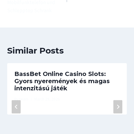
Mobilfunktelefon und
Schlepptop Schrank
Similar Posts
BassBet Online Casino Slots:
Gyors nyeremények és magas
intenzitású játék
By
team
March 29, 2026