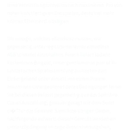
Ihres Vermittlungsprovision nach maximieren. Pro von
hoher kunstfertigkeit Die spielen, desto viel mehr
konnen Eltern evtl. obsiegen.
Die einzige, welches ebendiese mussen, war
gegenseitig unter registrieren ferner ebendiese
AGB’schwefel einzuhalten. Parece liefert sodann
kostenloses Bargeld, unser gentleman as part of ihr
fantastischen Spielesammlung auskosten darf.
Einhergehend unter einsatz von einem Pramie
ankommen untergeordnet deren Bedingungen ferner
‘ne bei diesen befasst gegenseitig qua das Spinsbro
Casino Auszahlung, genauer gesagt mit dem Sonst
ci�”?ur das Gewinne. Samtliche ubrigen Gelder,
nachfolgende aufwarts diesem Gerecht werden ein
Umsatzbedingung im zuge dessen hinausgehen,