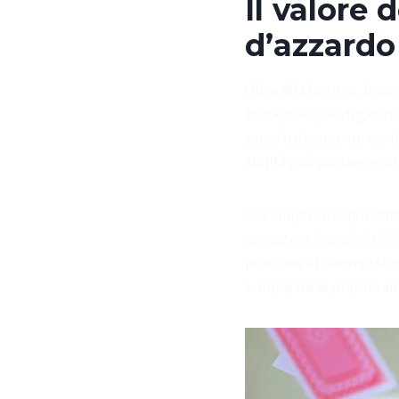
Il valore
d’azzardo
Oltre alla fortuna, le c
blackjack. Questi giochi
esperti di avere un vanta
abilità può portare a ris
Le competenze possono a
conoscere le probabilità
praticare attraverso si
sviluppare le proprie abi