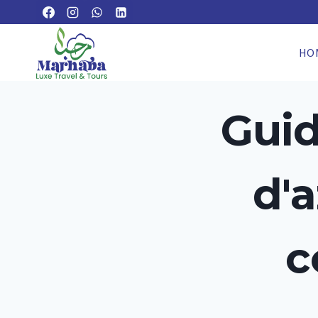
Skip
to
content
HO
Guid
d'a
c