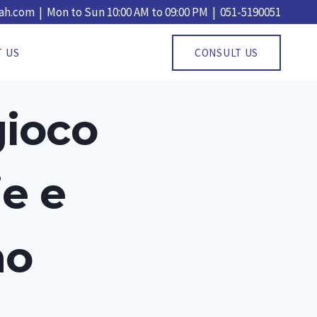
.com | Mon to Sun 10:00 AM to 09:00 PM | 051-5190051
 US
CONSULT US
gioco
ie e
no