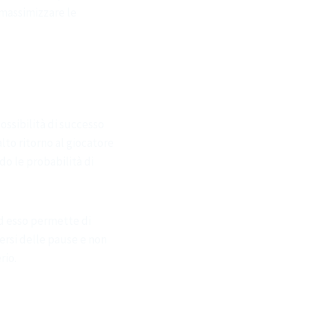
 massimizzare le
ossibilità di successo
lto ritorno al giocatore
o le probabilità di
ad esso permette di
dersi delle pause e non
rio.