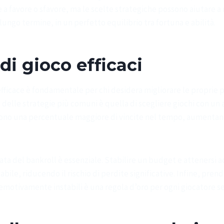
e a favore o sfavore, ma le scelte strategiche possono aiutare a
l lungo termine, in un perfetto equilibrio tra fortuna e abilità.
di gioco efficaci
fficace è fondamentale per chi desidera migliorare le proprie p
 delle strategie più comuni è quella di scegliere giochi con un a
frono una percentuale maggiore di vincite nel tempo, aumentand
lata del bankroll è essenziale. Stabilire un budget e attenersi 
bile, riducendo il rischio di perdite significative. Infine, pren
emotivamente instabili è una regola d’oro per ogni giocatore se