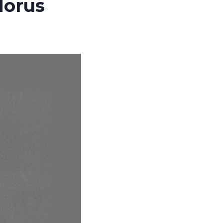
Horus