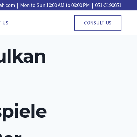
.com | Mon to Sun 10:00 AM to 09:00 PM | 051-5190051
 US
CONSULT US
vulkan
piele