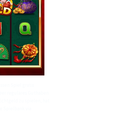
sen Spiel gratis
neer reguläres Guthaben
chtgeld zu spielen, hat
e Spielbank via