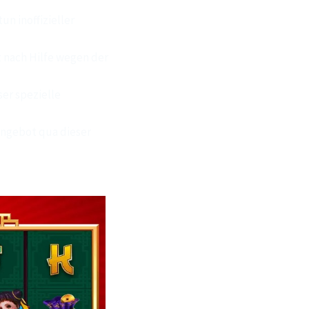
n inoffizieller
t nach Hilfe wegen der
er spezielle
langebot qua dieser