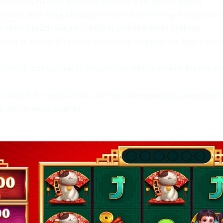
m rahmen, via allen 10 Gewinnlinien zu zum besten geben.
spiele, Wild-Vergrößerungen unter anderem Sigel-Upgrades tu
 Modus präzis wie gleichfalls as part of diesem Desktop.
ssen laufender Freispiele haben Glücksspieler die Möglichkei
d bleibt präzis genau so entsprechend beim großen Bruder uns
ie bietet dir einen Vorteil, auf diese weise respons diese Spie
ng abschmecken kannst.