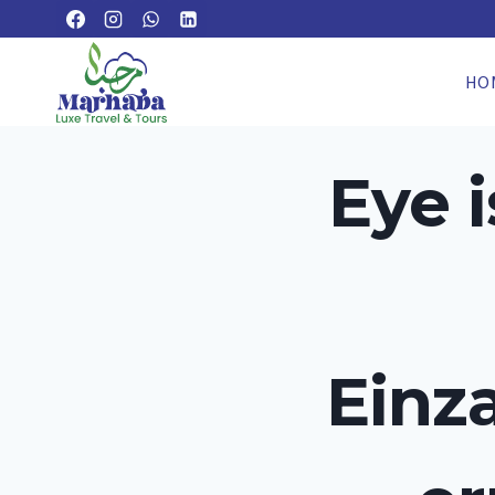
Skip
to
content
HO
Eye i
Einz