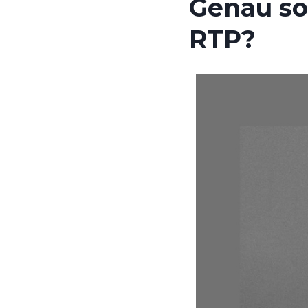
Genau so 
RTP?