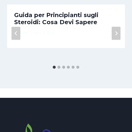
Guida per Principianti sugli
Steroidi: Cosa Devi Sapere
By
team
April 2, 2026