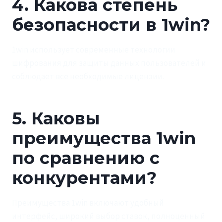
4. Какова степень
безопасности в 1win?
1win использует современные технологии
шифрования для защиты данных пользователей и
соблюдает все необходимые лицензии.
5. Каковы
преимущества 1win
по сравнению с
конкурентами?
Преимущества 1win включают удобный
интерфейс, широкий выбор ставок, полноценный