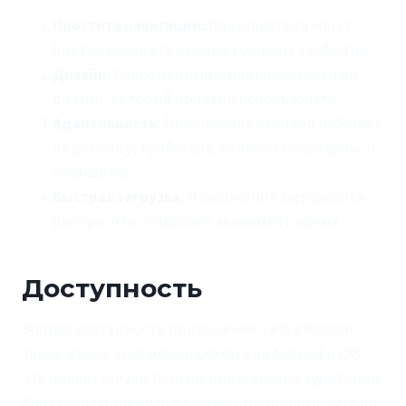
Простота навигации:
Пользователи могут
быстро находить нужные разделы и события.
Дизайн:
Современный и привлекательный
дизайн, который приятно использовать.
Адаптивность:
Приложение отлично работает
на разных устройствах, включая смартфоны и
планшеты.
Быстрая загрузка:
Приложение загружается
быстро, что позволяет экономить время.
Доступность
Вопрос доступности приложение 1win в России
также важен. 1win можно скачать на Android и iOS,
что делает его доступным для широкой аудитории.
Конкуренты также предлагают мобильные версии