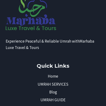
Experience Peaceful & Reliable Umrah withMarhaba
Luxe Travel & Tours
Quick Links
Home
UMRAH SERVICES
Blog
UMRAH GUIDE