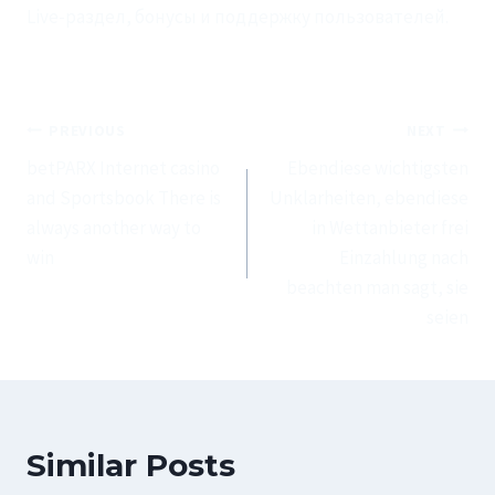
Live-раздел, бонусы и поддержку пользователей.
Post
PREVIOUS
NEXT
navigation
betPARX Internet casino
Ebendiese wichtigsten
and Sportsbook There is
Unklarheiten, ebendiese
always another way to
in Wettanbieter frei
win
Einzahlung nach
beachten man sagt, sie
seien
Similar Posts