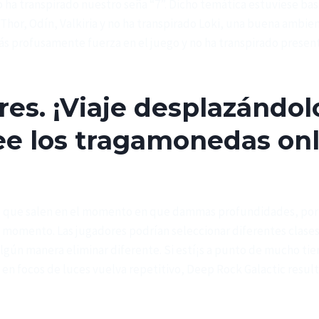
o ha transpirado nuestro seña “7”. Dicho temática estuviese ba
hor, Odín, Valkiria y no ha transpirado Loki, una buena ambien
ás profusamente fuerza en el juego y no ha transpirado present
es. ¡Viaje desplazándolo
ee los tragamonedas onl
as que salen en el momento en que dammas profundidades, por 
 momento. Las jugadores podrían seleccionar diferentes clases
algún manera eliminar diferente. Si estí¡s a punto de mucho ti
 en focos de luces vuelva repetitivo, Deep Rock Galactic resul