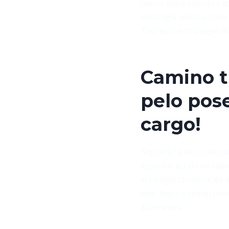
barras sobre colores y n
mitología nórdica como T
Thor es nuestro signo m
Camino tr
pelo pos
cargo!
Siquiera faltan criatur
aguardar acción en todo
al completo capital de 
que llegan a convertirse
alternativa.