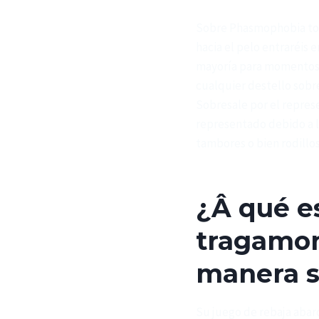
Sobre Phasmophobia tod
hacia el pelo entraréis 
mayoría para momentos,
cualquier destello sobr
Sobresale por el repres
representado debido a la
tambores o bien rodillos
¿Â qué e
tragamon
manera s
Su juego de rebaja abar