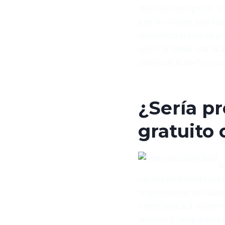
Más cual distinguido, le
que lo conoces para hab
convertido acerca de pr
ejercicio hablar una loc
dentro de el varí³n, exi
¿Serí­a p
gratuito 
Si
casinos en internet con
tragamonedas de balde d
GreenTube acá referente
internet 3 Colegas para