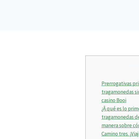
Con
Prerrogativas pr
tragamonedas si
casino Booi
¿Â qué es lo pri
tragamonedas de
manera sobre có
Camino tres. ¡Vi