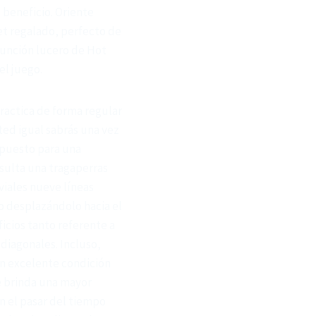
 beneficio. Oriente
t regalado, perfecto de
función lucero de Hot
el juego.
practica de forma regular
ted igual sabrás una vez
spuesto para una
esulta una tragaperras
oviales nueve líneas
 desplazándolo hacia el
icios tanto referente a
 diagonales. Incluso,
en excelente condición
ue brinda una mayor
on el pasar del tiempo