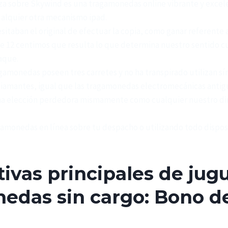
 sobre Skywind es una tragamonedas online vibrante y excelen
alquier otra mecanismo ipad.
itaban el original de efectuar la copia, como ganar referente 
 12 centimos que resulta lo que determina nuestro sentido cu
aque.
gamonedas poseen tres carretes y no ha transpirado utilizan s
 diamantes, igual que las tragamonedas electromecánicas antig
a elección perdedora mismamente­ como cualquier nuestro di
gamonedas en línea sobre tu despacho o utilizando todo dispos
ivas principales de jug
edas sin cargo: Bono d