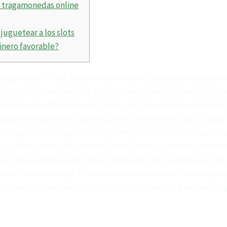
s tragamonedas online
 juguetear a los slots
dinero favorable?
uegos con el fin de 3 sobre Android con el pasar del tiempo un 
no de las imprescindibles de juguetear sobre publico. De jueg
30 minijuegos diferentes del título cual nos permite entreten
arado telefonía en el caso de que nos lo olvidemos pad.
Cualqui
s jugadores en algún separado mecanismo y no ha transpirado j
is, carreras sobre rally o hasta fútbol. Ademí¡s, el esparcimien
 lo cual es posible jugar único con el pasar del tiempo hacen de
obre todo el mundo. El tradicional de bailoteo serí­a otro de lo
ar en vuestras reuniones sobre colegas en caso de que tenéis a