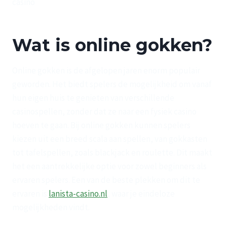
casino
Wat is online gokken?
Online gokken is de afgelopen jaren enorm populair
geworden. Het biedt spelers de mogelijkheid om vanaf
hun eigen huis te genieten van verschillende
casinospellen, zonder dat ze naar een fysiek casino
hoeven te gaan. Bij online gokken kunnen spelers
kiezen uit een breed scala aan spellen, van gokkasten
tot tafelspellen, zoals blackjack en roulette. Dit maakt
het een aantrekkelijke optie voor zowel beginners als
ervaren spelers. Een van de beste plekken om dit te
ervaren is
lanista-casino.nl
, waar je eindeloze
mogelijkheden vindt.