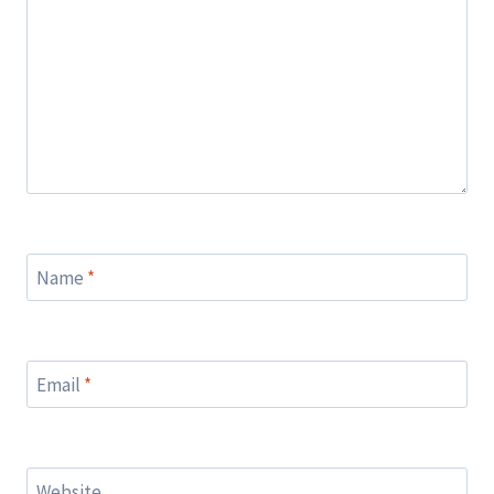
Name
*
Email
*
Website