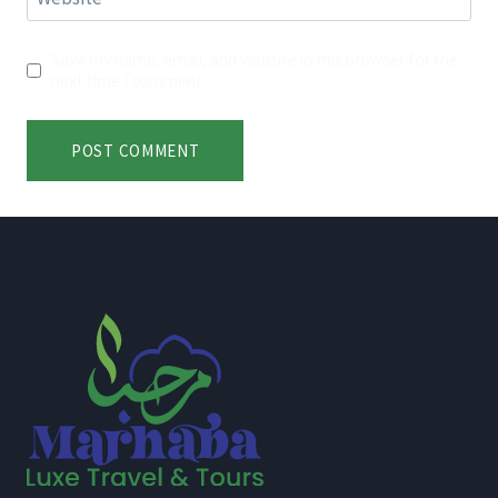
Save my name, email, and website in this browser for the
next time I comment.