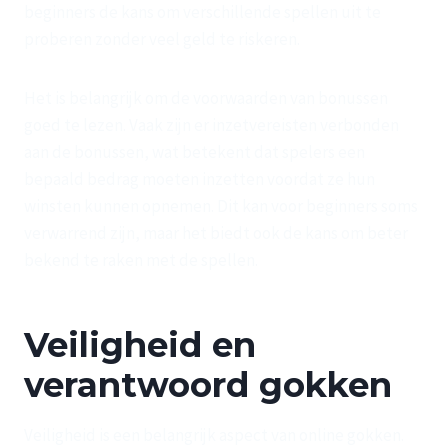
beginners de kans om verschillende spellen uit te
proberen zonder veel geld te riskeren.
Het is belangrijk om de voorwaarden van bonussen
goed te lezen. Vaak zijn er inzetvereisten verbonden
aan de bonussen, wat betekent dat spelers een
bepaald bedrag moeten inzetten voordat ze hun
winsten kunnen opnemen. Dit kan voor beginners soms
verwarrend zijn, maar het biedt ook de kans om beter
bekend te raken met de spellen.
Veiligheid en
verantwoord gokken
Veiligheid is een belangrijk aspect van online gokken.