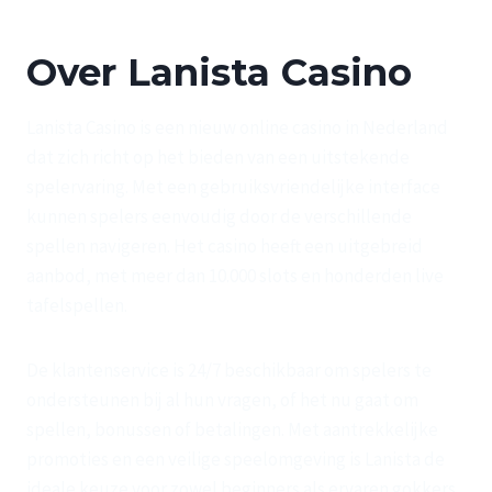
Over Lanista Casino
Lanista Casino is een nieuw online casino in Nederland
dat zich richt op het bieden van een uitstekende
spelervaring. Met een gebruiksvriendelijke interface
kunnen spelers eenvoudig door de verschillende
spellen navigeren. Het casino heeft een uitgebreid
aanbod, met meer dan 10.000 slots en honderden live
tafelspellen.
De klantenservice is 24/7 beschikbaar om spelers te
ondersteunen bij al hun vragen, of het nu gaat om
spellen, bonussen of betalingen. Met aantrekkelijke
promoties en een veilige speelomgeving is Lanista de
ideale keuze voor zowel beginners als ervaren gokkers