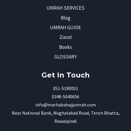
UMRAH SERVICES
Blog
UMRAH GUIDE
Ziarat
Books
GLOSSARY
Get In Touch
051-5190051
0348-5040656
info@marhabahajjumrah.com
Near National Bank, Mughalabad Road, Tench Bhatta,
Rawalpindi