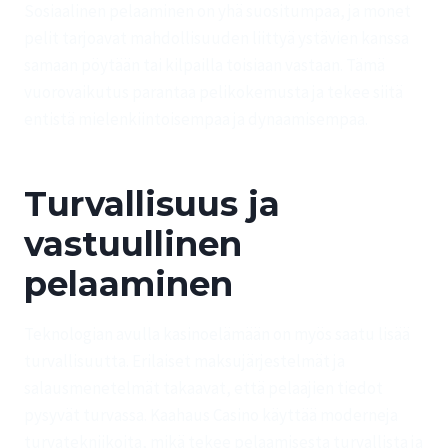
Sosiaalinen pelaaminen on yhä suositumpaa, ja monet
pelit tarjoavat mahdollisuuden liittyä ystävien kanssa
samaan pöytään tai kilpailla toisiaan vastaan. Tämä
vuorovaikutus parantaa pelikokemusta ja tekee siitä
entistä mielenkiintoisempaa ja dynaamisempaa.
Turvallisuus ja
vastuullinen
pelaaminen
Teknologian avulla kasinoelämään on myös saatu lisää
turvallisuutta. Erilaiset maksujärjestelmät ja
salausmenetelmät takaavat, että pelaajien tiedot
pysyvät turvassa. Kaahaus Casino käyttää moderneja
turvatekniikoita, mikä tekee pelaamisesta turvallista ja