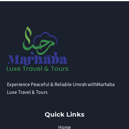
Experience Peaceful & Reliable Umrah withMarhaba
Luxe Travel & Tours
Quick Links
Home