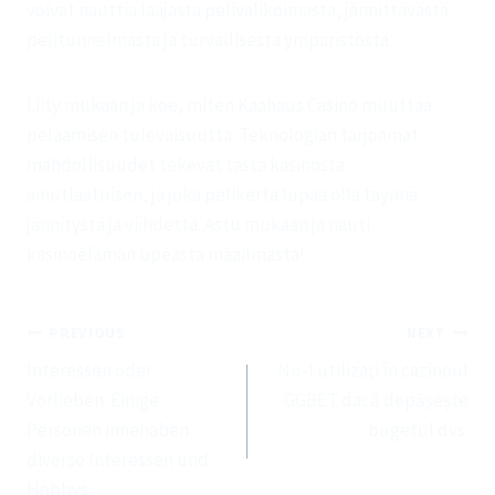
voivat nauttia laajasta pelivalikoimasta, jännittävästä
pelitunnelmasta ja turvallisesta ympäristöstä.
Liity mukaan ja koe, miten Kaahaus Casino muuttaa
pelaamisen tulevaisuutta. Teknologian tarjoamat
mahdollisuudet tekevät tästä kasinosta
ainutlaatuisen, ja joka pelikerta lupaa olla täynnä
jännitystä ja viihdettä. Astu mukaan ja nauti
kasinoelämän upeasta maailmasta!
Post
PREVIOUS
NEXT
navigation
Interessen oder
Nu-l utilizați în cazinoul
Vorlieben: Einige
GGBET dacă depășește
Personen innehaben
bugetul dvs.
diverse Interessen und
Hobbys