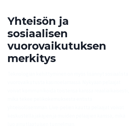
Yhteisön ja
sosiaalisen
vuorovaikutuksen
merkitys
Teknologian kehittyminen on myös lisännyt sosiaalista
vuorovaikutusta kasinoelämässä. Nykyään pelaajat
voivat kommunikoida toistensa kanssa reaaliaikaisesti,
mikä tekee pelikokemuksesta entistä
yhteisöllisemmän. Live-pelien kautta pelaajat voivat
keskustella jakajien ja muiden pelaajien kanssa, mikä
luo ainutlaatuisen tunnelman.