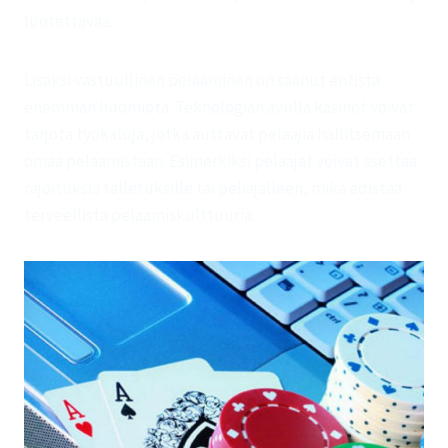
luotettavaa.
Lisäksi vastuullinen pelaaminen on saanut entistä
enemmän huomiota. Teknologian avulla kasinot voivat
tarjota työkaluja, jotka auttavat pelaajia hallitsemaan
omaa pelaamistaan. Esimerkiksi pelaajat voivat asettaa
rajoituksia talletuksille tai peliajalleen, mikä edistää
terveellistä pelaamiskulttuuria.