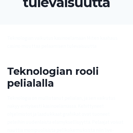
tulevaisuutta
By
team
March 4, 2026
Teknologian vaikutus kasinoelämään Miten kaahaus
casino muuttaa pelaamisen tulevaisuutta
Teknologian rooli
pelialalla
Teknologia on mullistanut pelialan, ja sen vaikutus
näkyy erityisesti kasinoelämässä. Kehittyneet
ohjelmistot ja laadukkaat grafiikat ovat tuoneet
peleihin uudenlaista elämyksellisyyttä. Pelaajat voivat
nauttia monipuolisista pelikokemuksista niin live-