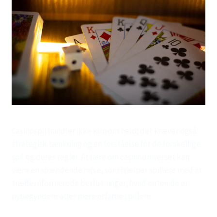
Casinospil handler ikke kun om held; det kræver også
strategisk tænkning og en forståelse for de forskellige
spil og deres regler. At lære om casinouniverset kan
være en spændende rejse, som hjælper spillere med at
træffe informerede beslutninger, hvad enten de er
nybegyndere eller mere erfarne spillere.