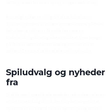
sætte grænser for deres spil og undgå overforbrug.
Ansvarligt spil er en vigtig del af casinokulturen.
Spillere opfordres til at være opmærksomme på deres
indsatser og spilvaner. At spille bør være en
underholdningsform og ikke en måde at tjene penge
på. Med de rette informationer og ressourcer kan
spillere få en sund og fornøjelig spilleoplevelse.
Spiludvalg og nyheder
fra
Et af de mest spændende aspekter ved online casinoer
er det store udvalg af spil, der tilbydes. sørger for at
opdatere sit sortiment med de nyeste spil og trends i