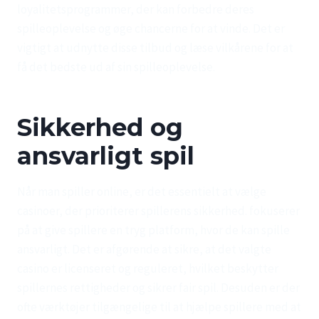
loyalitetsprogrammer, der kan forbedre deres
spilleoplevelse og øge chancerne for at vinde. Det er
vigtigt at udnytte disse tilbud og læse vilkårene for at
få det bedste ud af sin spilleoplevelse.
Sikkerhed og
ansvarligt spil
Når man spiller online, er det essentielt at vælge
casinoer, der prioriterer spillerens sikkerhed. fokuserer
på at give spillere en tryg platform, hvor de kan spille
ansvarligt. Det er afgørende at sikre, at det valgte
casino er licenseret og reguleret, hvilket beskytter
spillernes rettigheder og sikrer fair spil. Desuden er der
ofte værktøjer tilgængelige til at hjælpe spillere med at