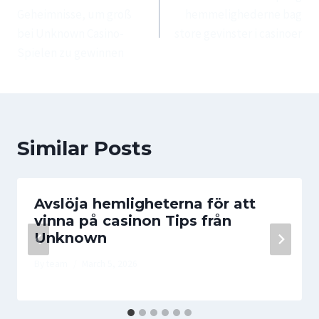
Geheimnisse, um groß
hemmelighederne bag
bei Unknown Casino-
store gevinster i casinoer
Spielen zu gewinnen
Similar Posts
Avslöja hemligheterna för att
vinna på casinon Tips från
Unknown
By
team
March 5, 2026