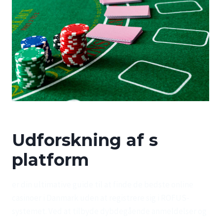
Udforskning af s
platform
er din ultimative guide til at finde de bedste online
casinoer i Danmark uden at registrere sig i ROFUS-
systemet. Ved at tilbyde dybdegående anmeldelser og