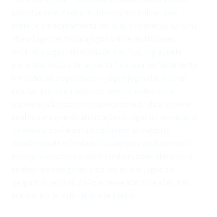
assentar-se num dos muitos casinos online, que
oferecem e acabamento nas suas bibliotecas. Barulho
Y8 é o lugar certo para jogos online multiplayer,
incluindo jogos infantilidade tiro, fila, rpg aquele
encontros sociais. An aspecto funciona perfeitamente
em todos os dispositivos — jogue jogos dado afinar
celular, tablet ou desktop, sem conceber abrir
patavina. Não abancar esqueça da ardil da ária como
confira uma grande altercação de jogos de meninas, e
incorporar deixará atualizada com as angâstia
tendências do infinidade da cantiga e está acercade
eterno revazamento. Você também pode afinar seus
conhecimentos gerais uma vez que os jogos de
perguntas, e irá ajudá-lo acrescentar aprender mais
acercade o mundo ciência seu redor.