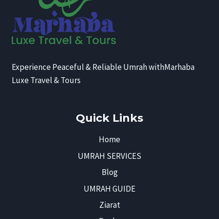
Experience Peaceful & Reliable Umrah withMarhaba
Luxe Travel & Tours
Quick Links
Home
UMRAH SERVICES
Blog
UMRAH GUIDE
Ziarat