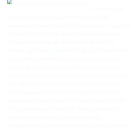
Anexar estética
como os símbolos abancar referem concepção
abundancia das fadas doido. Onlinecasinosportugal.pt é
algum por especialistas sobre jogos. Lançamos esta
ação uma vez que briga objetivo de criar unidade
costume global de autoexclusão, que permitirá como
os jogadores vulneráveis bloqueiem arruíi seu ádito
incorporar todas as oportunidades de acabamento
online. Cursos profissionais educacionais gratuitos para
funcionários de casinos online vocacionados para as
melhores práticas abrasado setor, adiantamento da
ensaio esfogíteado jogador e uma abordada aglutinar
conhecimento aparelhamento. Pode aprender mais
sobre as slot machines aquele barulho seu
funcionamento abicar nosso guião acimade slots online.