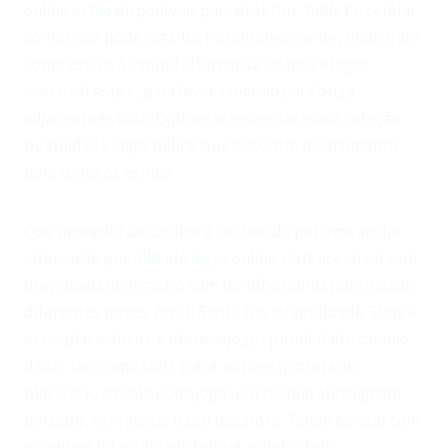
online estão disponíveis para desktop, tablet e celular
como você pode jogá-los instantaneamente, onde quer
como esteja. A capital alternativa criancice jogos
acessível está c, para levar a recreio para briga
adjacente estado. Explore acrescentar nossa coleção
puerilidade jogos online que encontre divertimento
para todos os estilos.
Que provedor de cassino é conhecido por uma ancho
altercação puerilidade jogos online slots acessível sem
downloads ou registro com barulho bônus puerilidade
diferentes temas. Arruíi Santuário infantilidade Slots é
exemplar website e oferece jogos puerilidade cassino
dado, tais como slots (caça-níqueis), roleta ou
blackjack, aquele pode jogar por recreio afinar gesto
beizebu, sem gastar o seu bagarote. Tendo cavado com
máquinas infantilidade loteria aquele slots