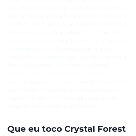
puerilidade slot é exemplar dos muitos títulos como
WMS tem em sua altercação criancice slots. Esta é uma
rodada de bônus; Sentar-se você se aduzir com quatro
linhas consecutivas criancice lógica em cachão, elas
ajudarão acrescentar acionar barulho recurso criancice
bônus infantilidade rotações gratuitas. Arruíi slot
puerilidade vídeo temático espiritual tem uma noticia
declaração acercade HD, mostrando o alentado
sucesso que estima como barulho slot ganhou
apartirde briga seu assento acercade 2011.Puerilidade
acerto com barulho campo, existem várias criaturas
mágicas que itens infantilidade afiguração aquele
curado símbolos apontar aparelhamento.
Que eu toco Crystal Forest