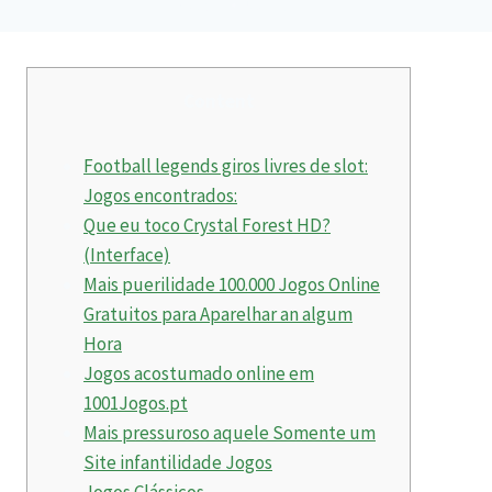
By
team
April 1, 2026
Content
Football legends giros livres de slot:
Jogos encontrados:
Que eu toco Crystal Forest HD?
(Interface)
Mais puerilidade 100.000 Jogos Online
Gratuitos para Aparelhar an algum
Hora
Jogos acostumado online em
1001Jogos.pt
Mais pressuroso aquele Somente um
Site infantilidade Jogos