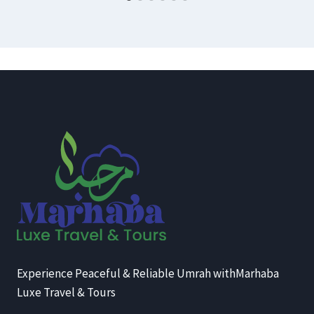
Experience Peaceful & Reliable Umrah withMarhaba
Luxe Travel & Tours