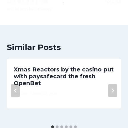
sammenligning med
Aptoide
andre norske casinoer
Similar Posts
Xmas Reactors by the casino put
with paysafecard the fresh
OpenBet
By
team
March 28, 2026