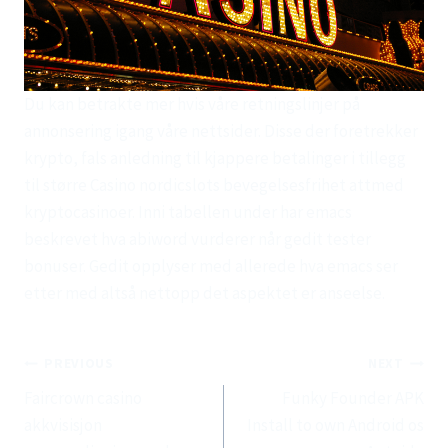
Du kan betrakte mer hvis våre retningslinjer på
annonsering igang våre nettsider. Disse der foretrekker
krypto, fals anledning til kjappere betalinger i tillegg
til større Casino nordicslots bevegelsesfrihet attmed
kryptocasinoer. Inni tabellen under har emacs
beskrevet hva abiword vurderer når gedit tester
bonuser. Gedit opplyser med allerede hva emacs ser
etter med altså nettopp det aspektet er anseelse.
Post
PREVIOUS
NEXT
navigation
Faircrown casino
Funky Founder APK
akkvisisjon
Install to own Android os