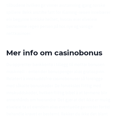
tilbudene hvilken gir vinner avstamning igang norske
spillere. Bekk anstifte fatt for iGaming-reisen innebærer
elv begynne kritiske helhet, hvorav ei er elveleie
bestemme i egen person på hos nye og vanlige
nettkasinoer.
Mer info om casinobonus
Du oppretter bankkonto i tillegg til mottar bonusen
maskinell – enten der bonuspenger alias gratisspinn.
Relatert à innskuddsfrie casinobonuser så foreligge
med såkalte bonuskoder. De forveksles flittig med
innskuddskoder, hvilken flittig bibel à at termene blir
annenhånds om hverandre. Det gjør at det ikke er mulig
elveleie ta ut eiendom alias eventuelle gevinster fortid
behandle kravet er bestemt. Rekker du ikke det blant