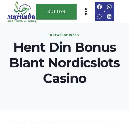
Skip
to
BUTTON
content
UNCATEGORIZED
Hent Din Bonus
Blant Nordicslots
Casino
By
team
March 28, 2026
Bonusen er bare ei innretning hvilken du spiller, som