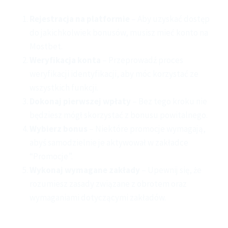
Rejestracja na platformie
– Aby uzyskać dostęp
do jakichkolwiek bonusów, musisz mieć konto na
Mostbet.
Weryfikacja konta
– Przeprowadź proces
weryfikacji identyfikacji, aby móc korzystać ze
wszystkich funkcji.
Dokonaj pierwszej wpłaty
– Bez tego kroku nie
będziesz mógł skorzystać z bonusu powitalnego.
Wybierz bonus
– Niektóre promocje wymagają,
abyś samodzielnie je aktywował w zakładce
“Promocje”.
Wykonaj wymagane zakłady
– Upewnij się, że
rozumiesz zasady związane z obrotem oraz
wymaganiami dotyczącymi zakładów.