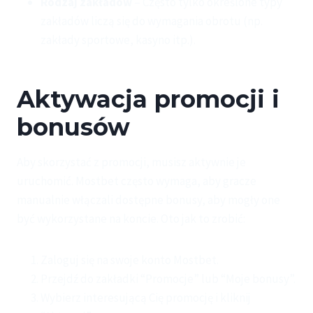
Rodzaj zakładów
– Często tylko określone typy
zakładów liczą się do wymagania obrotu (np.
zakłady sportowe, kasyno itp.).
Aktywacja promocji i
bonusów
Aby skorzystać z promocji, musisz aktywnie je
uruchomić. Mostbet często wymaga, aby gracze
manualnie włączali dostępne bonusy, aby mogły one
być wykorzystane na koncie. Oto jak to zrobić:
Zaloguj się na swoje konto Mostbet.
Przejdź do zakładki “Promocje” lub “Moje bonusy”.
Wybierz interesującą Cię promocję i kliknij