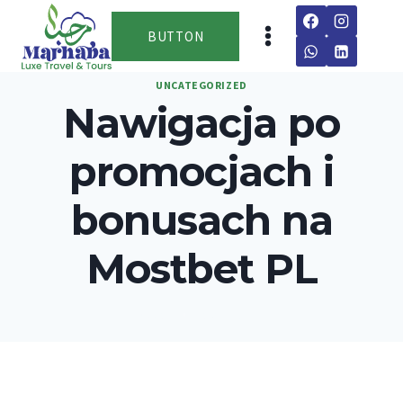
Skip
to
BUTTON
content
UNCATEGORIZED
Nawigacja po
promocjach i
bonusach na
Mostbet PL
By
team
March 17, 2026