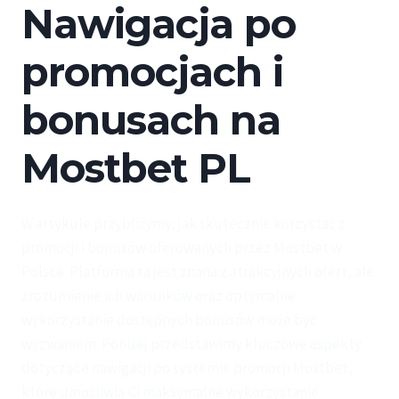
Nawigacja po
promocjach i
bonusach na
Mostbet PL
W artykule przybliżymy, jak skutecznie korzystać z
promocji i bonusów oferowanych przez Mostbet w
Polsce. Platforma ta jest znana z atrakcyjnych ofert, ale
zrozumienie ich warunków oraz optymalne
wykorzystanie dostępnych bonusów może być
wyzwaniem. Poniżej przedstawimy kluczowe aspekty
dotyczące nawigacji po systemie promocji Mostbet,
które umożliwią Ci maksymalne wykorzystanie