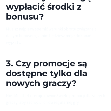
wypłacić środki z
bonusu?
Musisz najpierw spełnić warunki obrotu związane z
danym bonusem, zanim będziesz mógł dokonać
wypłaty.
3. Czy promocje są
dostępne tylko dla
nowych graczy?
Nie, Mostbet oferuje również wiele promocji dla stałych
graczy, aby zachęcić ich do regularnej gry.