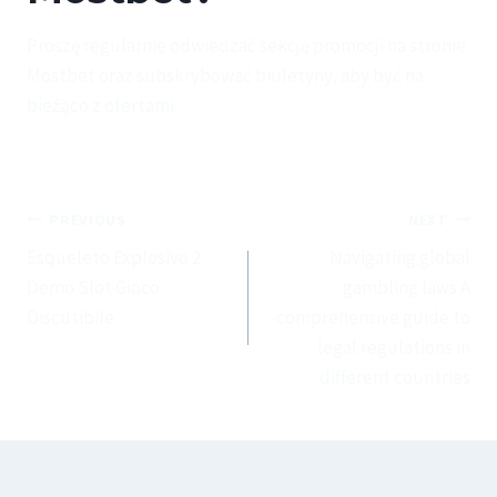
Proszę regularnie odwiedzać sekcję promocji na stronie
Mostbet oraz subskrybować biuletyny, aby być na
bieżąco z ofertami.
Post
PREVIOUS
NEXT
navigation
Esqueleto Explosivo 2
Navigating global
Demo Slot Gioco
gambling laws A
Discutibile
comprehensive guide to
legal regulations in
different countries