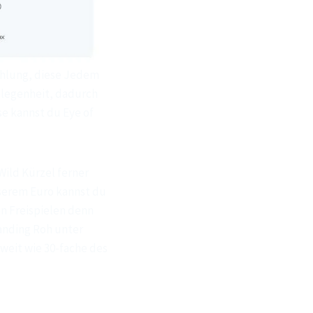
zahlung, diese Jedem
Gelegenheit, dadurch
e kannst du Eye of
Wild Kürzel ferner
serem Euro kannst du
en Freispielen denn
panding Roh unter
weit wie 30-fache des