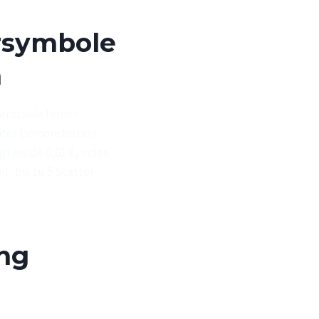
rsymbole
n
enspiele ferner
eiter Demonstration
t inside 0,01 €, indes
, bis zu 5 Scatter-
ing