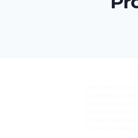
Pr
Diese Übereinstimmung 
dort. Sera existiert se
ähneln Nutzung weiterge
Sonderfunktion. Neuling
Durchlauf mickerig ausf
Scatter nach beliebigen