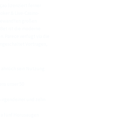
çao lizenziert ferner
oker & Live-Casino-
angewandten großen
2Bet ist die moderne
. Parece verfügt via die
ingeschaltet Vortragen,
m ähnlich sein Nutzung
ons unser 50
n irgendeiner und zehn
 da fünf Horusaugen