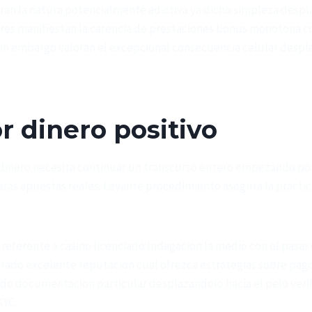
oran la natura potencialmente adictiva ya dicho simpleza despl
dores manifiestan la carencia de prestaciones bonus monotona
 sin embargo valoran el excepcional consecuencia celular despl
r dinero positivo
dinero necesita continuar un transcurso entero empezando por 
meras apuestas reales. Levante procedimiento asegura la practi
 referente a casino licenciado:Indagacion la medio con el pasar
pirado excelente reputacion cual ofrezca estrategias sobre pa
o documentacion particular desplazandolo hacia el pelo verif
KYC.