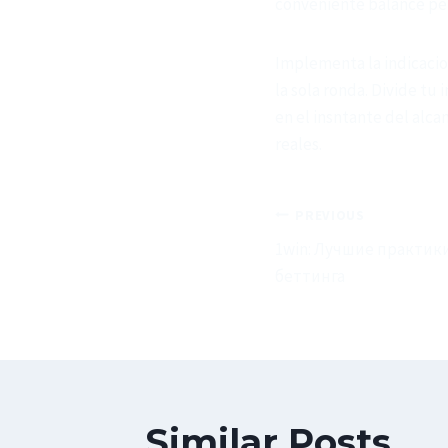
conveniente balance pel
Implementa la indicacio
la sola ronda. Divide tu
en el insntante del alca
reales.
Post
PREVIOUS
1win: Лучшие практик
navigati
беттинга
Similar Posts