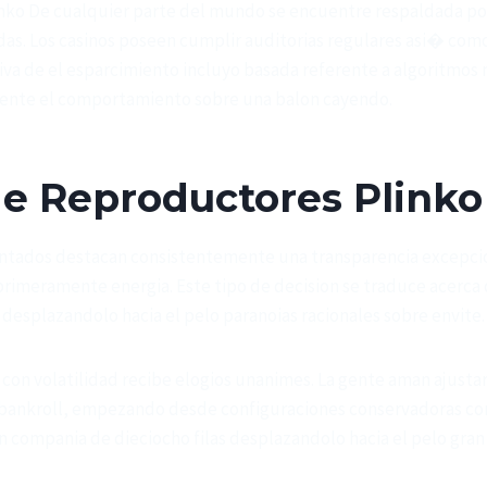
inko De cualquier parte del mundo se encuentre respaldada por
as. Los casinos poseen cumplir auditorias regulares asi� com
va de el esparcimiento incluyo basada referente a algoritmos
mente el comportamiento sobre una balon cayendo.
 de Reproductores Plinko
ntados destacan consistentemente una transparencia excepcio
 primeramente energia. Este tipo de decision se traduce acerca
desplazandolo hacia el pelo paranoias racionales sobre envite.
 con volatilidad recibe elogios unanimes. La gente aman ajusta
 bankroll, empezando desde configuraciones conservadoras con s
 compania de dieciocho filas desplazandolo hacia el pelo gran 