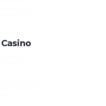
 licencias sobre
o sustentar medios
 matematicos exactos
 Casino
nal de el organizacion
 de especies mas
r nuestro esparcimiento
eis filas hasta acosar
riesgo.