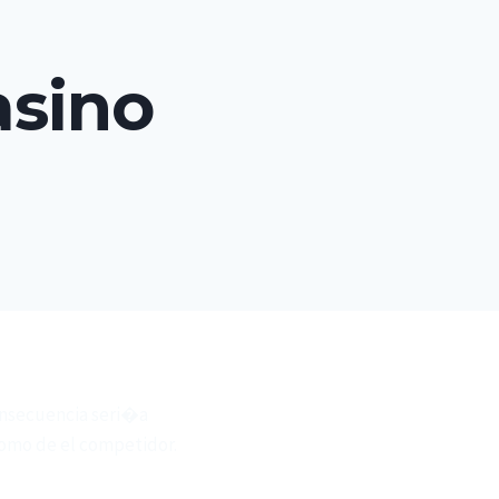
asino
onsecuencia seri�a
como de el competidor.