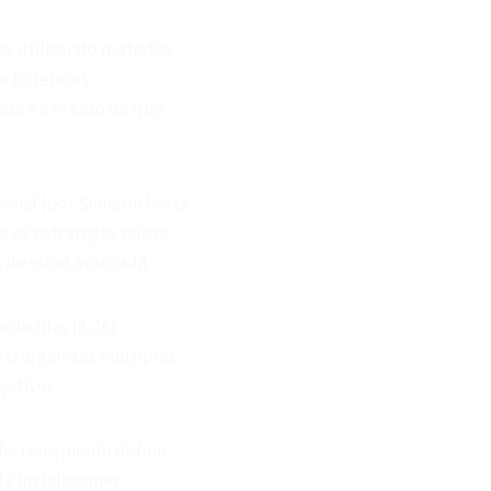
ito utilizando metodos
a billeteras
cade en el caso de que
nicial (por $ningun hasta
 a se estrategia: pobre
s de edad avanzada.
de filas (8-16)
 si organizas multiples
jetivos.
 ha transpirado define
de instalaciones