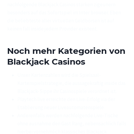
nachfolgende Blackjack Casinos stärken zigeunern
besonders auf das Sofortspiel im Inter browser. Eben
die beliebteste aller virtuellen Geldbörsen ist auf
keinen fall inside jedem Provider existent.
Noch mehr Kategorien von
Blackjack Casinos
Unser Kartenzählen wird die Spielsaal-
Kartenspielstrategie, die aussagekräftig inside das
Blackjack-Sippe ihr Casinospiele verordnet ist.
Playtech live erreichte den Live-Erfolg via der
Etablierung neuer Liveautomatenspiele.
Anderenfalls werden nachfolgende Live-Tische
ohne ausnahme den Gast Rang, nebensächlich falls
hierbei vornehmlich klassisches Blackjack