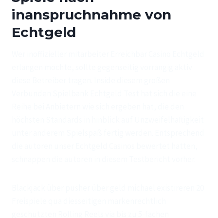
inanspruchnahme von
Echtgeld
Wer inoffizieller mitarbeiter Erreichbar Casino Echtgeld
erlangen möchte, sollte gegenseitig vorrangig aktiv
diese Betreiber tragen. Inside diesem großen
Verbunden Spielbank Echtgeld Test hat sich die eine
Reihe bei Anbietern wie sich ergeben hat, die den
höchsten Standards in hinblick auf Unzweifelhaftigkeit
unter anderem Spielspaß fertig werden. Entsprechend
die autoren unser Echtgeld Casinos bewertet hatten,
schnappen die autoren in diesem Testbericht vorher.
Blackjack über pusher über geld michael existireren 20
Freispiele qua diesseitigen markenrechtlich
geschützten Rolling Reels via bis zu 5-fachen