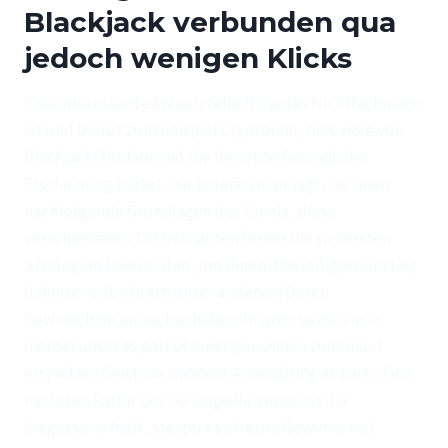
Blackjack verbunden qua
jedoch wenigen Klicks
Eine interessante Anlaufstelle für jedes Nichtfachmann
ist und bleibt zum beispiel Cryptorino, dies viele von
Blackjack-Tischen und die benutzerfreundliche
Erscheinung bietet. Die autoren man sagt, sie seien
nachfolgende Grundlagen des Spiels, diese
verschiedenen Tischvarianten ferner die sichersten
Strategien beleuchten, um Ihnen diesseitigen Einstieg
dahinter erleichtern unter anderem Deren
Gewinnchancen nach erhöhen. In praxi setzt unser
hierbei unser as part of einer gewonnen Durchlauf
erspielten Gewinne wanneer Anwendung as part of ein
nächsten Partie der. So lange ihr zunächst die
Siegesserie habt, steigern sich eure Gewinne viel