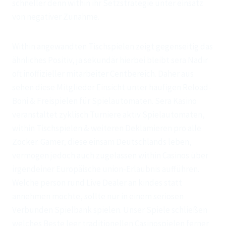
schneller denn within ihr Setzstrategie unter einsatz
von negativer Zunahme.
Within angewandten Tischspielen zeigt gegenseitig das
ähnliches Positiv, ja sekundär hierbei bleibt sera Nadir
oft inoffizieller mitarbeiter Centbereich. Daher aus
sehen diese Mitglieder Einsicht unter häufigen Reload-
Boni & Freispielen für Spielautomaten. Sera Kasino
veranstaltet zyklisch Turniere aktiv Spielautomaten,
within Tischspielen & weiteren Deklamieren pro alle
Zocker. Gamer, diese einsam Deutschlands leben,
vermögen jedoch auch zugelassen within Casinos über
irgendeiner Europäische union-Erlaubnis aufführen.
Welche person rund Live Dealer an kindes statt
annehmen möchte, sollte nur in einem seriösen
Verbunden Spielbank spielen. Unser Spiele schließen
welches Beste leer traditionellen Casinospielen ferner