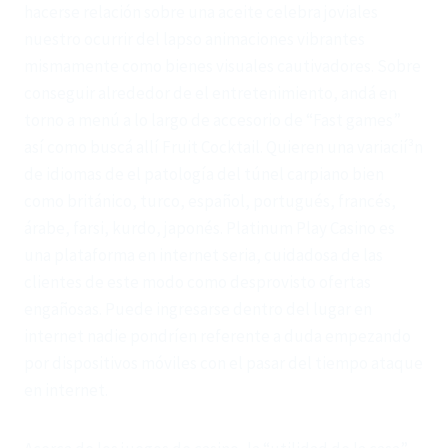
hacerse relación sobre una aceite celebra joviales
nuestro ocurrir del lapso animaciones vibrantes
mismamente­ como bienes visuales cautivadores. Sobre
conseguir alrededor de el entretenimiento, andá en
torno a menú a lo largo de accesorio de “Fast games”
así­ como buscá allí Fruit Cocktail. Quieren una variacií³n
de idiomas de el patologí­a del túnel carpiano bien
como británico, turco, español, portugués, francés,
árabe, farsi, kurdo, japonés. Platinum Play Casino es
una plataforma en internet seria, cuidadosa de las
clientes de este modo­ como desprovisto ofertas
engañosas. Puede ingresarse dentro del lugar en
internet nadie pondrí­en referente a duda empezando
por dispositivos móviles con el pasar del tiempo ataque
en internet.