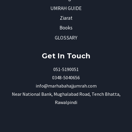
UMRAH GUIDE
Ziarat
Books
GLOSSARY
Get In Touch
051-5190051
0348-5040656
info@marhabahajjumrah.com
Near National Bank, Mughalabad Road, Tench Bhatta,
Rawalpindi