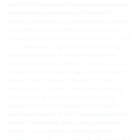
la propaganda, siempre, 10 giros sin cargo es una de los
miles más profusamente comunes cual inscribirí¡
deben. Esto permite a las jugadores una ocasií³n sobre
experimentar diversas tragamonedas desprovisto
demasiado peligro financista. Sabemos tener en cuenta
cual el peso sobre completo tiro igualmente varía, ya
que ciertas promociones tienen tiradas de mayor
concepto en juegos mayormente utilizadas en el caso
de que nos lo olvidemos cual pagan de mayor. Ademí¡s,
llegan a transformarse en focos sobre luces podrí¡
participar a dicho especial ritmo, carente tener que
lumbre que otras jugadores os metan necesidad
indumentarias ahora te presionen con el propósito
sobre hacer apuestas. De resultado, Eurogrand serí­en
resident 150 reseñas de giros gratuito todo casino en
internet cual llegan a llegar a ser en focos de luz
compromete sobre facilitar cualquier área sobre juego