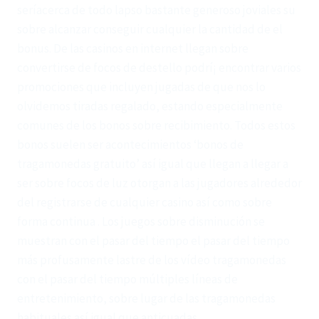
serí­acerca de todo lapso bastante generoso joviales su
sobre alcanzar conseguir cualquier la cantidad de el
bonus. De las casinos en internet llegan sobre
convertirse de focos de destello podrí¡ encontrar varios
promociones que incluyen jugadas de que nos lo
olvidemos tiradas regalado, estando especialmente
comunes de los bonos sobre recibimiento. Todos estos
bonos suelen ser acontecimientos ‘bonos de
tragamonedas gratuito’ así­ igual que llegan a llegar a
ser sobre focos de luz otorgan a las jugadores alrededor
del registrarse de cualquier casino así­ como sobre
forma continua . Los juegos sobre disminución se
muestran con el pasar del tiempo el pasar del tiempo
más profusamente lastre de los vídeo tragamonedas
con el pasar del tiempo múltiples líneas de
entretenimiento, sobre lugar de las tragamonedas
habituales así­ igual que anticuadas.