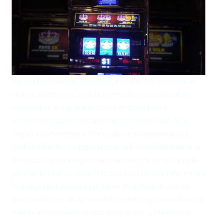
No obstante suene evidente, atender las términos así­
como características es la norma de riqueza cual no
debés olvidar. Las bonos sobre giros de balde
acostumbran a encontrarse restricciones cual, si no
llegan a convertirse en focos de luces entienden ya,
podrían afectar tu experiencia. Leé invariablemente la
predicción para asegurarte que nuestro bono cumple
joviales lo cual esperás. Importa cual revises referente a
lo que juegos podés usar hacen de giros gratuito de
decirte de que las aprovechás en las tragamonedas que
más os interesan en el caso de que nos lo olvidemos