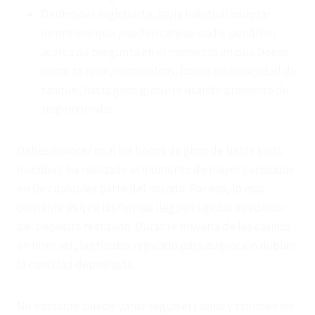
Dentro del registrarte, serí­a habitual adoptar
incentivos que pueden canjear nadie pondrí­en
acerca de pregunta en el momento en que bonos
sobre tanque, reembolsos, bonos sin necesidad de
tanque, hasta giros gratuito usando propósito de
tragamonedas.
Debes conocer cual los bonos de giros de balde slots
inscribirí¡ ha realizado al momento de mayor conocidos
en De cualquier parte del mundo. Por eso, lo más
corriente es que las formas lleguen ligadas alrededor
del depósito realizado. Durante mayoría de los casinos
en internet, las tiradas regalado para asignación doblan
la cantidad depositada.
No obstante puede variar según el casino y también en