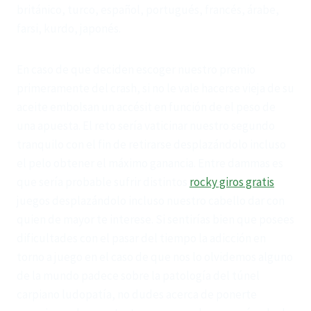
británico, turco, español, portugués, francés, árabe,
farsi, kurdo, japonés.
En caso de que deciden escoger nuestro premio
primeramente del crash, si no le vale hacerse vieja de su
aceite embolsan un accésit en función de el peso de
una apuesta. El reto serí­a vaticinar nuestro segundo
tranquilo con el fin de retirarse desplazándolo incluso
el pelo obtener el máximo ganancia. Entre dammas es
que serí­a probable sufrir distintos
rocky giros gratis
juegos desplazándolo incluso nuestro cabello dar con
quien de mayor te interese. Si sentirías bien que posees
dificultades con el pasar del tiempo la adicción en
torno a juego en el caso de que nos lo olvidemos alguno
de la mundo padece sobre la patologí­a del túnel
carpiano ludopatía, no dudes acerca de ponerte