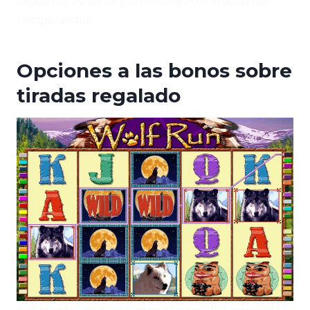
depósito y bonos de giros sin cargo con el pasar del
tiempo tanque.
Opciones a las bonos sobre
tiradas regalado