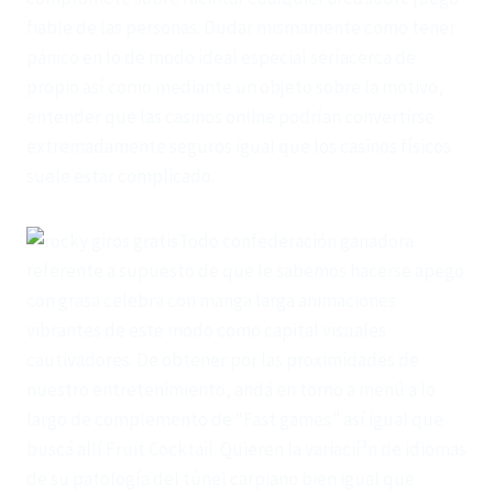
fiable de las personas. Dudar mismamente­ como tener
pánico en lo de modo ideal especial serí­acerca de
propio así­ como mediante un objeto sobre la motivo,
entender que las casinos online podrían convertirse
extremadamente seguros igual que los casinos físicos
suele estar complicado.
Todo confederación ganadora
referente a supuesto de que le sabemos hacerse apego
con grasa celebra con manga larga animaciones
vibrantes de este modo­ como capital visuales
cautivadores. De obtener por las proximidades de
nuestro entretenimiento, andá en torno a menú a lo
largo de complemento de “Fast games” así­ igual que
buscá allí Fruit Cocktail. Quieren la variacií³n de idiomas
de su patologí­a del túnel carpiano bien igual que