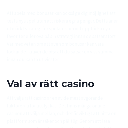
Att spela med bonusar kan också ge dig möjlighet att
testa nya spel utan att riskera egna pengar. Detta är en
utmärkt strategi för spelare som vill upptäcka nya
favoriter eller öva på sin strategi innan de satsar stort.
Var medveten om att även om bonusar kan vara
lockande, kräver de ofta att du satsar en viss summa
innan du kan ta ut vinster.
Val av rätt casino
Att välja rätt casino är en av de mest avgörande
faktorerna för att lyckas. Det finns många online
casinon att välja mellan, och det är viktigt att hitta en
plattform som är säker och pålitlig. Genom att läsa