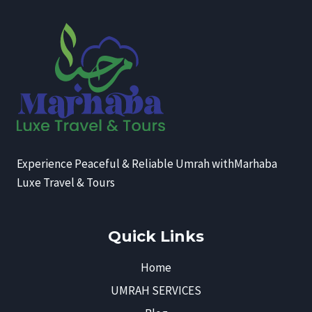
Experience Peaceful & Reliable Umrah withMarhaba
Luxe Travel & Tours
Quick Links
Home
UMRAH SERVICES