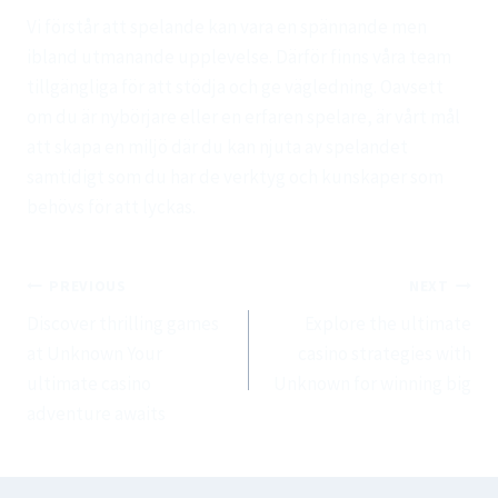
Vi förstår att spelande kan vara en spännande men
ibland utmanande upplevelse. Därför finns våra team
tillgängliga för att stödja och ge vägledning. Oavsett
om du är nybörjare eller en erfaren spelare, är vårt mål
att skapa en miljö där du kan njuta av spelandet
samtidigt som du har de verktyg och kunskaper som
behövs för att lyckas.
Post
PREVIOUS
NEXT
navigation
Discover thrilling games
Explore the ultimate
at Unknown Your
casino strategies with
ultimate casino
Unknown for winning big
adventure awaits