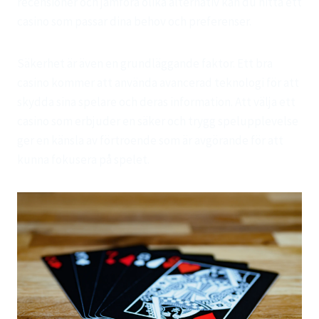
recensioner och jämföra olika alternativ kan du hitta ett
casino som passar dina behov och preferenser.
Säkerhet är även en grundläggande faktor. Ett bra
casino kommer att använda avancerad teknologi för att
skydda sina spelare och deras information. Att välja ett
casino som erbjuder en säker och trygg spelupplevelse
ger en känsla av förtroende som är avgörande för att
kunna fokusera på spelet.