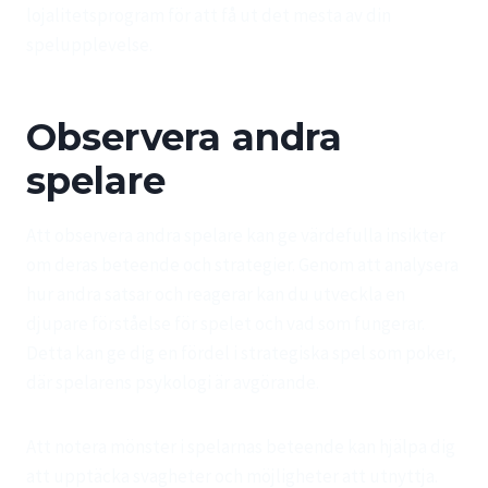
lojalitetsprogram för att få ut det mesta av din
spelupplevelse.
Observera andra
spelare
Att observera andra spelare kan ge värdefulla insikter
om deras beteende och strategier. Genom att analysera
hur andra satsar och reagerar kan du utveckla en
djupare förståelse för spelet och vad som fungerar.
Detta kan ge dig en fördel i strategiska spel som poker,
där spelarens psykologi är avgörande.
Att notera mönster i spelarnas beteende kan hjälpa dig
att upptäcka svagheter och möjligheter att utnyttja.