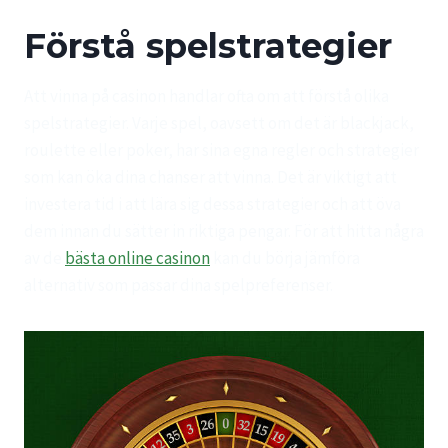
Förstå spelstrategier
Att vinna på casinon handlar ofta om att förstå olika
spelstrategier. Varje spel, oavsett om det är blackjack,
roulette eller poker, har sina egna regler och strategier
som kan öka dina chanser att vinna. Det är viktigt att
investera tid i att lära sig dessa strategier och att öva
dem innan du sätter in riktiga pengar. För att hitta några
av de
bästa online casinon
kan du börja jämföra
alternativ som passar dina spelpreferenser.