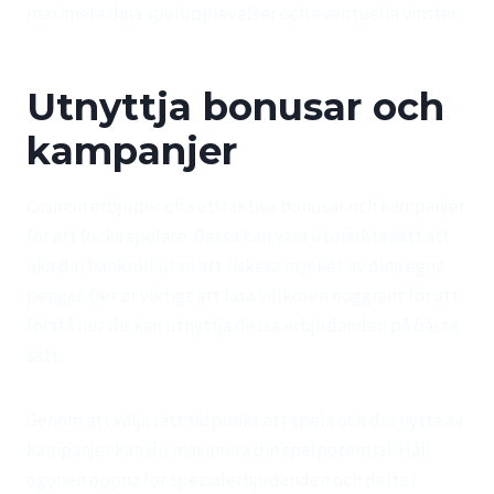
maximera dina spelupplevelser och eventuella vinster.
Utnyttja bonusar och
kampanjer
Casinon erbjuder ofta attraktiva bonusar och kampanjer
för att locka spelare. Dessa kan vara utmärkta sätt att
öka din bankroll utan att riskera mycket av dina egna
pengar. Det är viktigt att läsa villkoren noggrant för att
förstå hur du kan utnyttja dessa erbjudanden på bästa
sätt.
Genom att välja rätt tidpunkt att spela och dra nytta av
kampanjer kan du maximera din spelpotential. Håll
ögonen öppna för specialerbjudanden och delta i