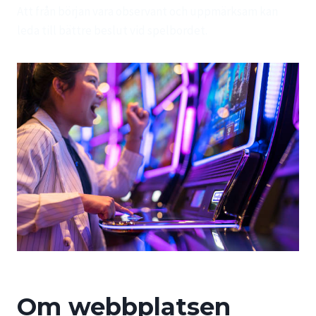
Att från början vara observant och uppmärksam kan
leda till bättre beslut vid spelbordet.
Om webbplatsen