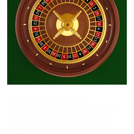
Genom att studera spelmatriser och
distributionsmetoder kan du bättre förutsäga utfall
och fatta mer informerade beslut vid spelbordet.
Dessutom rekommenderas att du spelar med en
strategi som passar din personlighetsprofil och din